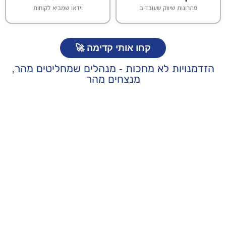
פתרונות שיווק שעובדים
וידאו שמביא לקוחות
קחו אותי קדימה 🚀
הזדמנויות לא מחכות - מנהלים שמחליטים מהר,
מנצחים מהר
הסטודיו
success@astral-media.co.il
הנגבה, תל אביב